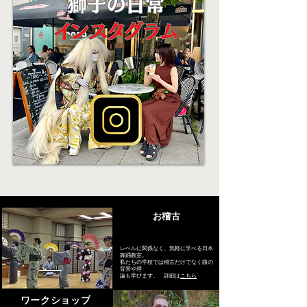
​お稽古
レベルに関係なく、気軽に学べる日本
舞踊教室。
私たちの学校では稽古だけでなく曲の
背景や理
論も学びます。
詳細は
こちら
ワークショップ