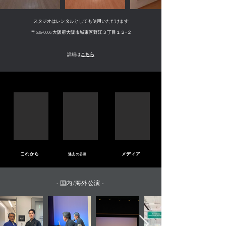
スタジオはレンタルとしても使用いただけます
〒536-0006 大阪府大阪市城東区野江３丁目１２−２
こちら
詳細は
こ
れ
か
ら
​メディア
過去の公演
- 国内/海外公演 -