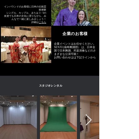
インバウンドのお客様に日本の伝統芸
術体験
シングル、カップル、または 3 - 5の
友達でも日本の文化に浸りながら、み
んなで一緒に楽しみましょう！
詳細は
こちら
企業のお客様
企業イベントはお任せください。
SENJU(扇寿舞踊団） は、日本全
国で日本舞踊、邦楽演奏などのさ
まざまな公演可能！
お問い合わせはは下記ラインから
スタジオレンタル